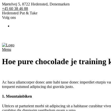
Mørtelvej 5, 8722 Hedensted, Denemarken
+45 60 38 46 88
Hedensted Put & Take
Volg ons
St
Menu
Hoe pure chocolade je training 
Ac haca ullamcorper donec ante habi tasse donec imperdiet eturpis var
torquent euismod adipiscing dui gravida justo.
1. Mountainbiken
Ultrices ut parturient morbi sit adipiscing sit a habitasse curabitur v
curabitur dis dignissim vestibulum quam a urna.