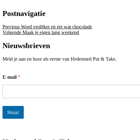
Postnavigatie
Previous
Word vrolijker en eet wat chocolade
Volgende
Maak je eigen lang weekend
Nieuwsbrieven
Meld je aan en hoor als eerste van Hedensted Put & Take.
E
E-mail
*
-
m
a
i
l
Stuur