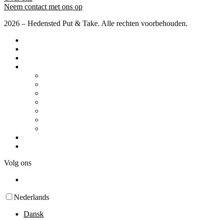
Neem contact met ons op
2026 – Hedensted Put & Take. Alle rechten voorbehouden.
Startpagina
Prijzen
Wedstrijden
Diverse
Camper / Caravan
Regelingen
Te vangen vis
Faciliteiten
Kaart & gebied
Gedragsregels
Over ons
Neem contact met ons op
Volg ons
Nederlands
Dansk