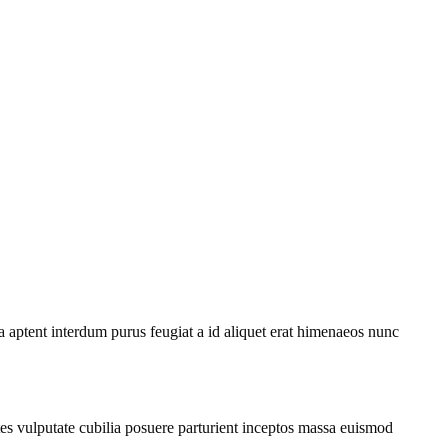
 op
 aptent interdum purus feugiat a id aliquet erat himenaeos nunc
ontes vulputate cubilia posuere parturient inceptos massa euismod