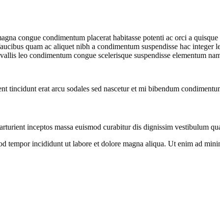
gna congue condimentum placerat habitasse potenti ac orci a quisque tr
s faucibus quam ac aliquet nibh a condimentum suspendisse hac integer 
onvallis leo condimentum congue scelerisque suspendisse elementum na
rient tincidunt erat arcu sodales sed nascetur et mi bibendum condiment
 parturient inceptos massa euismod curabitur dis dignissim vestibulum q
od tempor incididunt ut labore et dolore magna aliqua. Ut enim ad minim