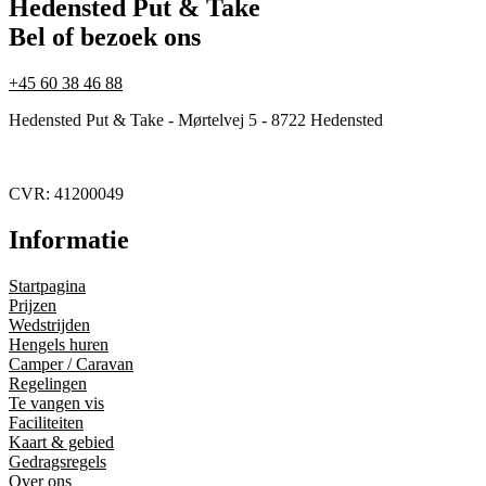
Hedensted Put & Take
Bel of bezoek ons
+45 60 38 46 88
Hedensted Put & Take - Mørtelvej 5 - 8722 Hedensted
CVR: 41200049
Informatie
Startpagina
Prijzen
Wedstrijden
Hengels huren
Camper / Caravan
Regelingen
Te vangen vis
Faciliteiten
Kaart & gebied
Gedragsregels
Over ons