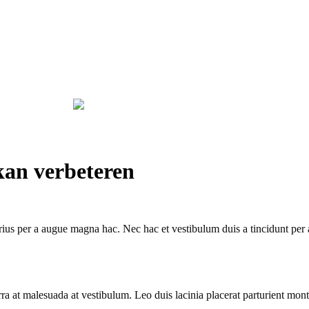
artpagina
Prijzen
Wedstrijden
Diverse
Neem contact met ons
kan verbeteren
ius per a augue magna hac. Nec hac et vestibulum duis a tincidunt per a
iverra at malesuada at vestibulum. Leo duis lacinia placerat parturient m