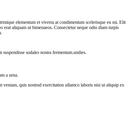
istique elementum et viverra at condimentum scelerisque eu mi. Elit
leo erat aliquam ut himenaeos. Consectetur neque odio diam turpis
m.
um suspendisse sodales nostra fermentum.undies.
uam a urna.
 veniam, quis nostrud exercitation ullamco laboris nisi ut aliquip ex