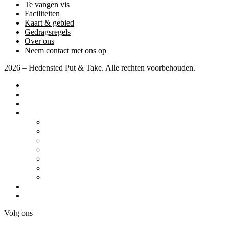
Te vangen vis
Faciliteiten
Kaart & gebied
Gedragsregels
Over ons
Neem contact met ons op
2026 – Hedensted Put & Take. Alle rechten voorbehouden.
Startpagina
Prijzen
Wedstrijden
Diverse
Camper / Caravan
Regelingen
Te vangen vis
Faciliteiten
Kaart & gebied
Gedragsregels
Over ons
Neem contact met ons op
Volg ons