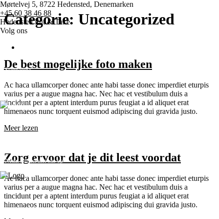
Mørtelvej 5, 8722 Hedensted, Denemarken
+45 60 38 46 88
Categorie:
Uncategorized
Hedensted Put & Take
Volg ons
De best mogelijke foto maken
Startpagina
Ac haca ullamcorper donec ante habi tasse donec imperdiet eturpis
Prijzen
varius per a augue magna hac. Nec hac et vestibulum duis a
tincidunt per a aptent interdum purus feugiat a id aliquet erat
himenaeos nunc torquent euismod adipiscing dui gravida justo.
Wedstrijden
Meer lezen
Diverse
Zorg ervoor dat je dit leest voordat
Neem contact met ons op
Ac haca ullamcorper donec ante habi tasse donec imperdiet eturpis
enu
varius per a augue magna hac. Nec hac et vestibulum duis a
tincidunt per a aptent interdum purus feugiat a id aliquet erat
himenaeos nunc torquent euismod adipiscing dui gravida justo.