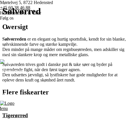
Mørtelvej 5, 8722 Hedensted
+45 60 38 46 88
Sølvørred
Hedensted Put & Take
Følg os
Oversigt
Sølvørreden
er en elegant og hurtig sportsfisk, kendt for sin blanke,
Forside
sølvskinnende farve og stærke kampvilje.
Den minder på mange måder om regnbueørreden, men adskiller sig
Priser
med sin slankere krop og mere metalliske glans.
Sølvørreden trives godt i danske put & take søer og byder på
spændende fight, når den først tager agnen.
Konkurrencer
Den udsættes jævnligt, så lystfiskere har gode muligheder for at
opleve dens kraft og skønhed året rundt.
Diverse
Flere fiskearter
Kontakt os
enu
Tigerørred