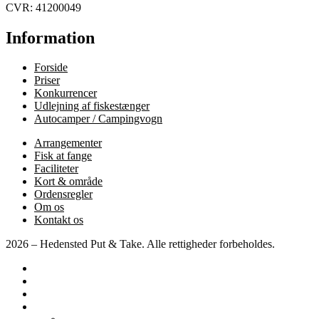
CVR: 41200049
Information
Forside
Priser
Konkurrencer
Udlejning af fiskestænger
Autocamper / Campingvogn
Arrangementer
Fisk at fange
Faciliteter
Kort & område
Ordensregler
Om os
Kontakt os
2026 – Hedensted Put & Take. Alle rettigheder forbeholdes.
Forside
Priser
Konkurrencer
Diverse