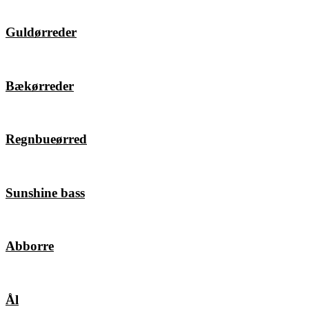
Guldørreder
Bækørreder
Regnbueørred
Sunshine bass
Abborre
Ål