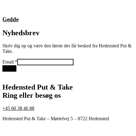
Gedde
Nyhedsbrev
Skriv dig op og være den første der får besked fra Hedensted Put &
Take.
Email
Email
*
Send
Hedensted Put & Take
Ring eller besøg os
+45 60 38 46 88
Hedensted Put & Take – Mørtelvej 5 – 8722 Hedensted