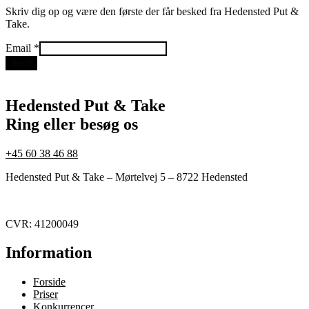
Skriv dig op og være den første der får besked fra Hedensted Put &
Take.
Email
Email
*
Send
Hedensted Put & Take
Ring eller besøg os
+45 60 38 46 88
Hedensted Put & Take – Mørtelvej 5 – 8722 Hedensted
CVR: 41200049
Information
Forside
Priser
Konkurrencer