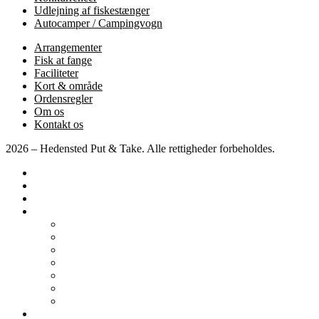
Udlejning af fiskestænger
Autocamper / Campingvogn
Arrangementer
Fisk at fange
Faciliteter
Kort & område
Ordensregler
Om os
Kontakt os
2026 – Hedensted Put & Take. Alle rettigheder forbeholdes.
Forside
Priser
Konkurrencer
Diverse
Autocamper / Campingvogn
Arrangementer
Fisk at fange
Faciliteter
Kort & område
Ordensregler
Om os
Kontakt os