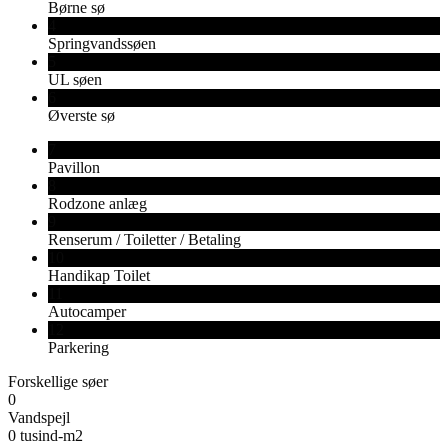
Børne sø
4
Springvandssøen
5
UL søen
6
Øverste sø
7
Pavillon
8
Rodzone anlæg
9
Renserum / Toiletter / Betaling
10
Handikap Toilet
11
Autocamper
12
Parkering
Forskellige søer
0
Vandspejl
0
tusind-m2