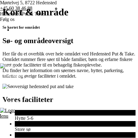
Mørtelvej 5, 8722 Hedensted
+45 60 38 46 88
Kort & område
Hedensted Put & Take
Følg os
Se kortet for området
Sø- og områdeoversigt
Forside
Her får du et overblik over hele området ved Hedensted Put & Take.
Priser
Området rummer flere søer til både familier, børn og erfarne fiskere
samt gode faciliteter til en behagelig fiskeoplevelse.
Du finder her information om søernes navne, hytter, parkering,
toiletter og øvrige faciliteter i området.
Konkurrencer
Diverse
Vores faciliteter
Kontakt os
1
enu
Hytte 5-6
2
Store sø
3