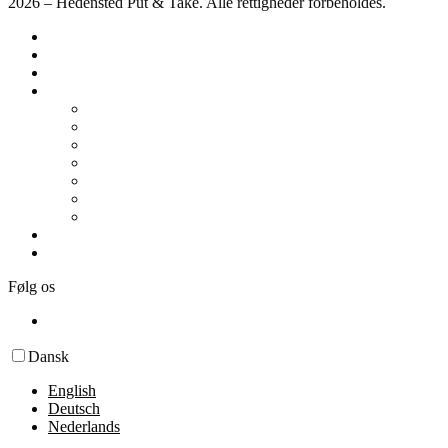
2026 – Hedensted Put & Take. Alle rettigheder forbeholdes.
Forside
Priser
Konkurrencer
Diverse
Autocamper / Campingvogn
Arrangementer
Fisk at fange
Faciliteter
Kort & område
Ordensregler
Om os
Kontakt os
Følg os
Dansk
English
Deutsch
Nederlands