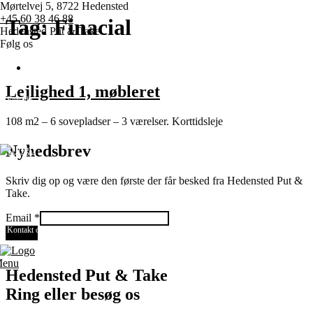
Mørtelvej 5, 8722 Hedensted
+45 60 38 46 88
Tag:
Finacial
Hedensted Put & Take
Følg os
Lejlighed 1, møbleret
Forside
108 m2 – 6 sovepladser – 3 værelser. Korttidsleje
Priser
Nyhedsbrev
Konkurrencer
Skriv dig op og være den første der får besked fra Hedensted Put &
Take.
Diverse
Email
Email
*
Kontakt os
Send
enu
Hedensted Put & Take
Ring eller besøg os