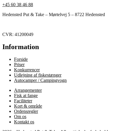
+45 60 38 46 88
Hedensted Put & Take – Mørtelvej 5 – 8722 Hedensted
CVR: 41200049
Information
Forside
Priser
Konkurrencer
Udlejning af fiskestænger
Autocamper / Campingvogn
Arrangementer
Fisk at fange
Faciliteter
Kort & område
Ordensregler
Om os
Kontakt os