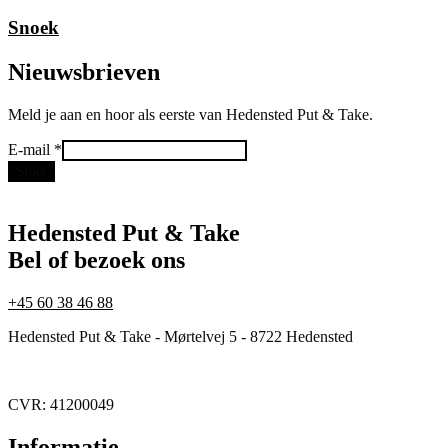
Snoek
Nieuwsbrieven
Meld je aan en hoor als eerste van Hedensted Put & Take.
E-
E-mail
*
mail
Stuur
Hedensted Put & Take
Bel of bezoek ons
+45 60 38 46 88
Hedensted Put & Take - Mørtelvej 5 - 8722 Hedensted
CVR: 41200049
Informatie