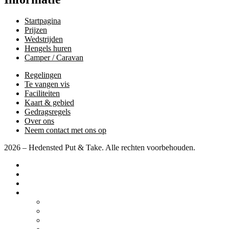
Startpagina
Prijzen
Wedstrijden
Hengels huren
Camper / Caravan
Regelingen
Te vangen vis
Faciliteiten
Kaart & gebied
Gedragsregels
Over ons
Neem contact met ons op
2026 – Hedensted Put & Take. Alle rechten voorbehouden.
Startpagina
Prijzen
Wedstrijden
Diverse
Camper / Caravan
Regelingen
Te vangen vis