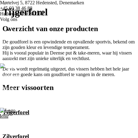
Mørtelvej 5, 8722 Hedensted, Denemarken
+45 60 38 46 88
Tijgerforel
Hedensted Put & Take
Volg ons
Overzicht van onze producten
De goudforel is een opwindende en opvallende sportvis, bekend om
Startpagina
zijn gouden kleur en levendige temperament.
Hij is vooral populair in Deense put & take-meren, waar hij vissers
Prijzen
aantrekt met zijn unieke uiterlijk en vechtlust.
De vis wordt regelmatig uitgezet, dus vissers hebben het hele jaar
door een goede kans om goudforel te vangen in de meren.
Wedstrijden
Meer vissoorten
Diverse
Neem contact met ons op
Tijgerforel
enu
Zilverforel