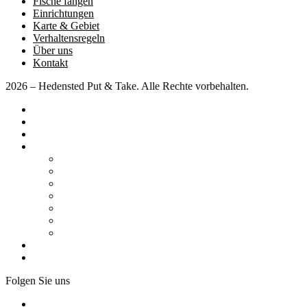
Fische fangen
Einrichtungen
Karte & Gebiet
Verhaltensregeln
Über uns
Kontakt
2026 – Hedensted Put & Take. Alle Rechte vorbehalten.
Hauptseite
Preise
Wettbewerbe
Verschiedene
Wohnmobil / Wohnwagen
Arrangements
Fische fangen
Einrichtungen
Karte & Gebiet
Verhaltensregeln
Über uns
Kontakt
Folgen Sie uns