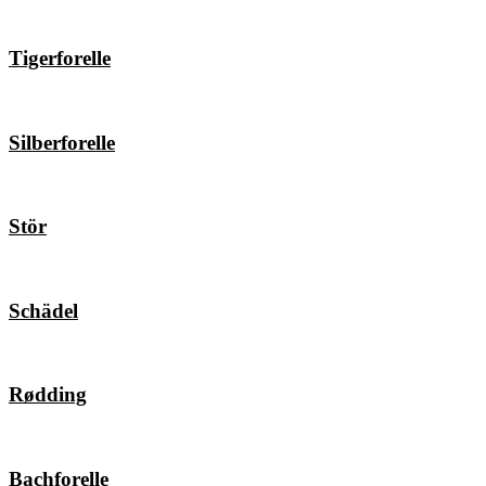
Tigerforelle
Silberforelle
Stör
Schädel
Rødding
Bachforelle