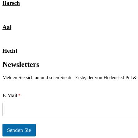
Barsch
Aal
Hecht
Newsletters
Melden Sie sich an und seien Sie der Erste, der von Hedensted Put & 
E
E-Mail
*
-
M
a
i
l
Senden Sie