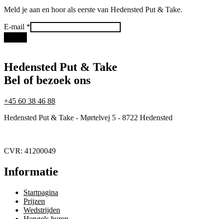
Meld je aan en hoor als eerste van Hedensted Put & Take.
E-
E-mail
*
mail
Stuur
Hedensted Put & Take
Bel of bezoek ons
+45 60 38 46 88
Hedensted Put & Take - Mørtelvej 5 - 8722 Hedensted
CVR: 41200049
Informatie
Startpagina
Prijzen
Wedstrijden
Hengels huren