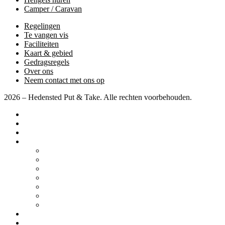
Camper / Caravan
Regelingen
Te vangen vis
Faciliteiten
Kaart & gebied
Gedragsregels
Over ons
Neem contact met ons op
2026 – Hedensted Put & Take. Alle rechten voorbehouden.
Startpagina
Prijzen
Wedstrijden
Diverse
Camper / Caravan
Regelingen
Te vangen vis
Faciliteiten
Kaart & gebied
Gedragsregels
Over ons
Neem contact met ons op