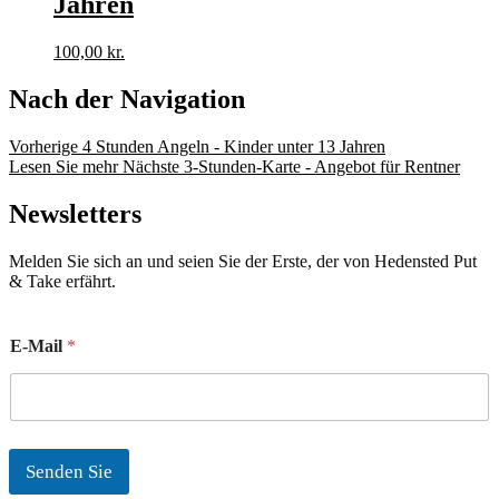
Jahren
100,00
kr.
Nach der Navigation
Vorherige
4 Stunden Angeln - Kinder unter 13 Jahren
Lesen Sie mehr Nächste
3-Stunden-Karte - Angebot für Rentner
Newsletters
Melden Sie sich an und seien Sie der Erste, der von Hedensted Put
& Take erfährt.
E
E-Mail
*
-
M
a
i
l
Senden Sie