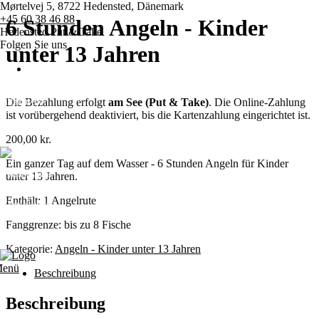
Mørtelvej 5, 8722 Hedensted, Dänemark
+45 60 38 46 88
6 Stunden Angeln - Kinder
Hedensted Put & Take
Folgen Sie uns
unter 13 Jahren
Die Bezahlung erfolgt
am See (Put & Take)
. Die Online-Zahlung
Hauptseite
ist vorübergehend deaktiviert, bis die Kartenzahlung eingerichtet ist.
Preise
200,00
kr.
Ein ganzer Tag auf dem Wasser - 6 Stunden Angeln für Kinder
Wettbewerbe
unter 13 Jahren.
Enthält: 1 Angelrute
Verschiedene
Fanggrenze: bis zu 8 Fische
Kontakt
Kategorie:
Angeln - Kinder unter 13 Jahren
enü
Beschreibung
Beschreibung