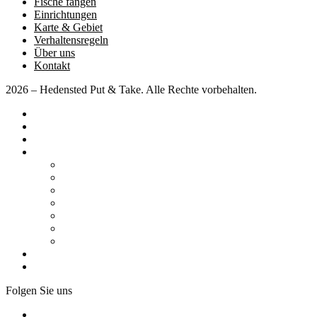
Fische fangen
Einrichtungen
Karte & Gebiet
Verhaltensregeln
Über uns
Kontakt
2026 – Hedensted Put & Take. Alle Rechte vorbehalten.
Hauptseite
Preise
Wettbewerbe
Verschiedene
Wohnmobil / Wohnwagen
Arrangements
Fische fangen
Einrichtungen
Karte & Gebiet
Verhaltensregeln
Über uns
Kontakt
Folgen Sie uns