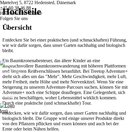
Mørtelvej 5, 8722 Hedensted, Dänemark
+45 60 38 46 88
Hochseile
Hedensted Put & Take
Folgen Sie uns
Übersicht
Entdecken Sie bei einer praktischen (und schmackhaften) Führung,
Hauptseite
wie wir dafür sorgen, dass unser Garten nachhaltig und biologisch
bleibt.
Preise
Ein Baumkronenabenteuer, das ältere Kinder an eine
anspruchsvollere Baumkronenwanderung mit höheren Plattformen
und längeren Reißverschlüssen heranführt. Bei Treetop Adventure+
Wettbewerbe
dreht sich alles um das "Mehr". Mehr Geschwindigkeit, mehr Luft,
mehr Freiheit, mehr Höhe und mehr Nervenkitzel. Wenn Sie eine
Verschiedene
Steigerung zu unserem Adventure-Parcours suchen, können Sie mit
Adventure+ noch eine Schippe drauflegen. Eine Gelegenheit, sich
Kontakt
damit zu beschäftigen, woher Lebensmittel wirklich kommen.
Durch eine praktische (und schmackhafte) Tour.
enü
entdecken, wie wir dafür sorgen, dass unser Garten nachhaltig und
biologisch bleibt. Die Gruppe wird einige unserer Produkte direkt
von den Pflanzen pflücken und essen können und auch bei der
Ernte oder beim Nähen helfen.