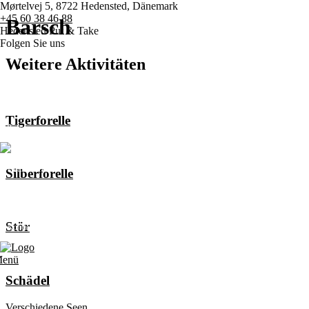
Mørtelvej 5, 8722 Hedensted, Dänemark
+45 60 38 46 88
Barsch
Hedensted Put & Take
Folgen Sie uns
Weitere Aktivitäten
Hauptseite
Tigerforelle
Preise
Wettbewerbe
Silberforelle
Verschiedene
Stör
Kontakt
enü
Schädel
Verschiedene Seen