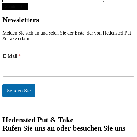
Newsletters
Melden Sie sich an und seien Sie der Erste, der von Hedensted Put
& Take erfährt.
E
E-Mail
*
-
M
a
i
l
Senden Sie
Hedensted Put & Take
Rufen Sie uns an oder besuchen Sie uns