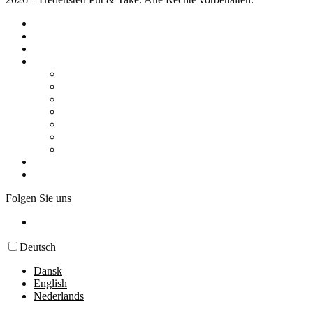
Hauptseite
Preise
Wettbewerbe
Verschiedene
Wohnmobil / Wohnwagen
Arrangements
Fische fangen
Einrichtungen
Karte & Gebiet
Verhaltensregeln
Über uns
Kontakt
Folgen Sie uns
Deutsch
Dansk
English
Nederlands