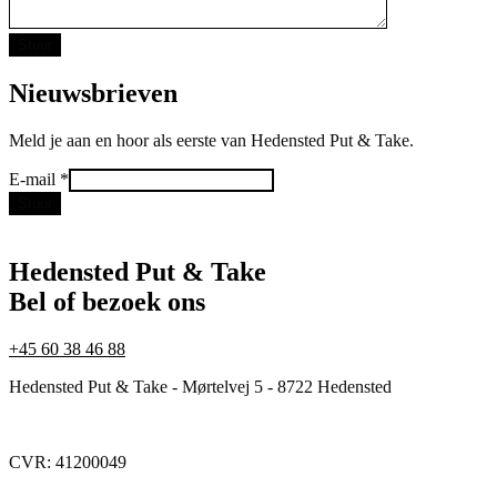
Nieuwsbrieven
Meld je aan en hoor als eerste van Hedensted Put & Take.
E-
E-mail
*
mail
Stuur
Hedensted Put & Take
Bel of bezoek ons
+45 60 38 46 88
Hedensted Put & Take - Mørtelvej 5 - 8722 Hedensted
CVR: 41200049