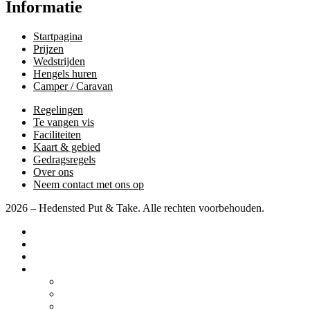
Informatie
Startpagina
Prijzen
Wedstrijden
Hengels huren
Camper / Caravan
Regelingen
Te vangen vis
Faciliteiten
Kaart & gebied
Gedragsregels
Over ons
Neem contact met ons op
2026 – Hedensted Put & Take. Alle rechten voorbehouden.
Startpagina
Prijzen
Wedstrijden
Diverse
Camper / Caravan
Regelingen
Te vangen vis