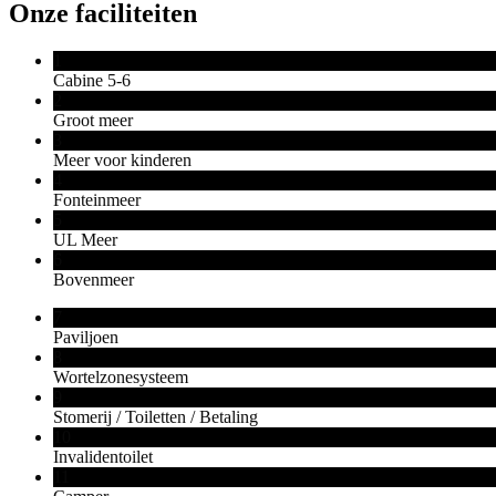
Onze faciliteiten
1
Cabine 5-6
2
Groot meer
3
Meer voor kinderen
4
Fonteinmeer
5
UL Meer
6
Bovenmeer
7
Paviljoen
8
Wortelzonesysteem
9
Stomerij / Toiletten / Betaling
10
Invalidentoilet
11