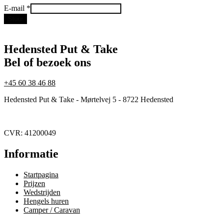
E-
E-mail
*
mail
Stuur
Hedensted Put & Take
Bel of bezoek ons
+45 60 38 46 88
Hedensted Put & Take - Mørtelvej 5 - 8722 Hedensted
CVR: 41200049
Informatie
Startpagina
Prijzen
Wedstrijden
Hengels huren
Camper / Caravan