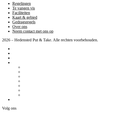
Regelingen
Te vangen vis
Faciliteiten
Kaart & gebied
Gedragsregels
Over ons
Neem contact met ons op
2026 – Hedensted Put & Take. Alle rechten voorbehouden.
Startpagina
Prijzen
Wedstrijden
Diverse
Camper / Caravan
Regelingen
Te vangen vis
Faciliteiten
Kaart & gebied
Gedragsregels
Over ons
Neem contact met ons op
Volg ons