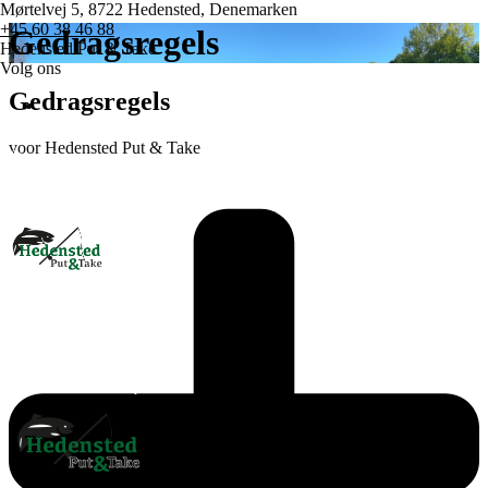
Mørtelvej 5, 8722 Hedensted, Denemarken
+45 60 38 46 88
Gedragsregels
Hedensted Put & Take
Volg ons
Gedragsregels
voor Hedensted Put & Take
Startpagina
Prijzen
Wedstrijden
Diverse
Neem contact met ons op
enu