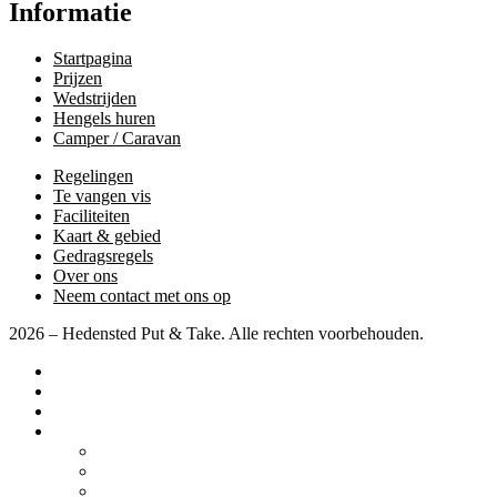
Informatie
Startpagina
Prijzen
Wedstrijden
Hengels huren
Camper / Caravan
Regelingen
Te vangen vis
Faciliteiten
Kaart & gebied
Gedragsregels
Over ons
Neem contact met ons op
2026 – Hedensted Put & Take. Alle rechten voorbehouden.
Startpagina
Prijzen
Wedstrijden
Diverse
Camper / Caravan
Regelingen
Te vangen vis