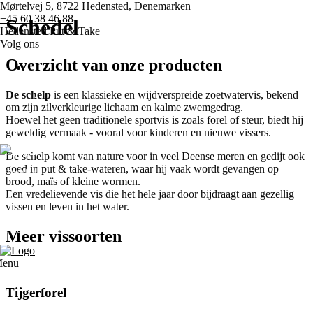
Mørtelvej 5, 8722 Hedensted, Denemarken
+45 60 38 46 88
Schedel
Hedensted Put & Take
Volg ons
Overzicht van onze producten
De schelp
is een klassieke en wijdverspreide zoetwatervis, bekend
Startpagina
om zijn zilverkleurige lichaam en kalme zwemgedrag.
Hoewel het geen traditionele sportvis is zoals forel of steur, biedt hij
Prijzen
geweldig vermaak - vooral voor kinderen en nieuwe vissers.
De schelp komt van nature voor in veel Deense meren en gedijt ook
goed in put & take-wateren, waar hij vaak wordt gevangen op
Wedstrijden
brood, maïs of kleine wormen.
Een vredelievende vis die het hele jaar door bijdraagt aan gezellig
Diverse
vissen en leven in het water.
Neem contact met ons op
Meer vissoorten
enu
Tijgerforel