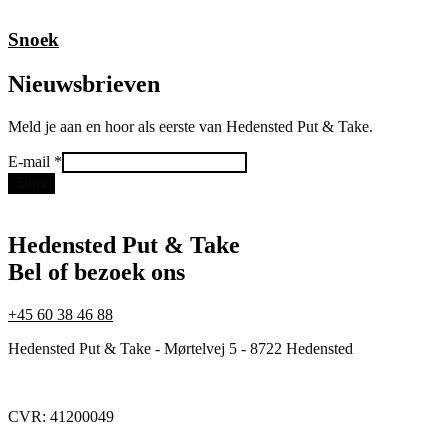
Snoek
Nieuwsbrieven
Meld je aan en hoor als eerste van Hedensted Put & Take.
E-
E-mail
*
mail
Stuur
Hedensted Put & Take
Bel of bezoek ons
+45 60 38 46 88
Hedensted Put & Take - Mørtelvej 5 - 8722 Hedensted
CVR: 41200049