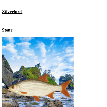
Zilverforel
Steur