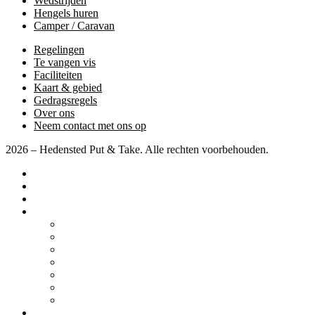
Wedstrijden
Hengels huren
Camper / Caravan
Regelingen
Te vangen vis
Faciliteiten
Kaart & gebied
Gedragsregels
Over ons
Neem contact met ons op
2026 – Hedensted Put & Take. Alle rechten voorbehouden.
Startpagina
Prijzen
Wedstrijden
Diverse
Camper / Caravan
Regelingen
Te vangen vis
Faciliteiten
Kaart & gebied
Gedragsregels
Over ons
Neem contact met ons op