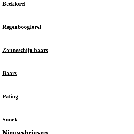
Beekforel
Regenboogforel
Zonneschijn baars
Baars
Paling
Snoek
Nieuwsbrieven