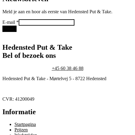
Meld je aan en hoor als eerste van Hedensted Put & Take.
E-
E-mail
*
mail
Stuur
Hedensted Put & Take
Bel of bezoek ons
+45 60 38 46 88
Hedensted Put & Take - Mørtelvej 5 - 8722 Hedensted
CVR: 41200049
Informatie
Startpagina
Prijzen