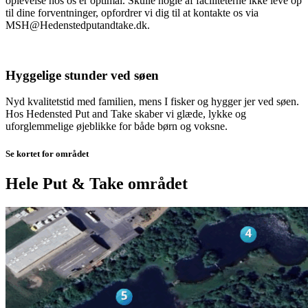
oplevelse hos os er optimal. Skulle nogle af faciliteterne ikke leve op
til dine forventninger, opfordrer vi dig til at kontakte os via
MSH@Hedenstedputandtake.dk.
Hyggelige stunder ved søen
Nyd kvalitetstid med familien, mens I fisker og hygger jer ved søen.
Hos Hedensted Put and Take skaber vi glæde, lykke og
uforglemmelige øjeblikke for både børn og voksne.
Se kortet for området
Hele Put & Take området