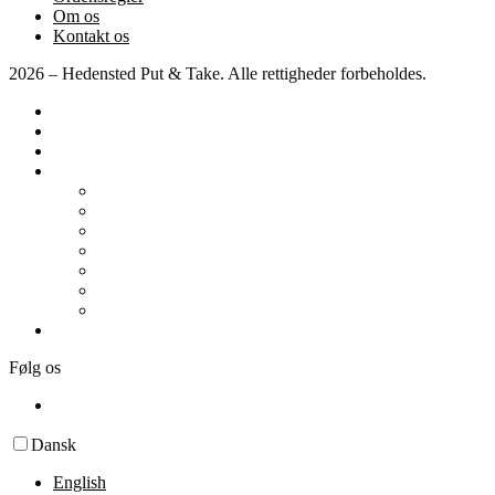
Om os
Kontakt os
2026 – Hedensted Put & Take. Alle rettigheder forbeholdes.
Forside
Priser
Konkurrencer
Diverse
Autocamper / Campingvogn
Arrangementer
Fisk at fange
Faciliteter
Kort & område
Ordensregler
Om os
Kontakt os
Følg os
Dansk
English