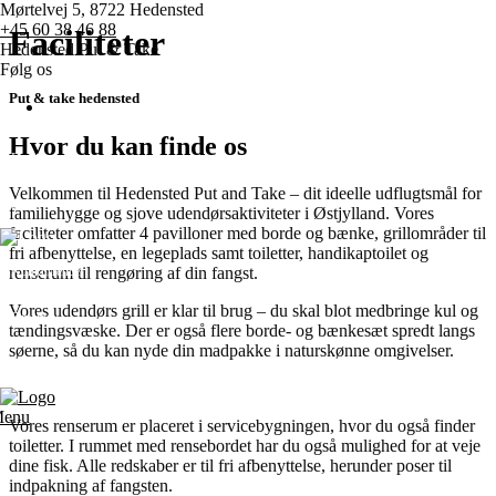
Mørtelvej 5, 8722 Hedensted
+45 60 38 46 88
Faciliteter
Hedensted Put & Take
Følg os
Put & take hedensted
Hvor du kan finde os
Forside
Velkommen til Hedensted Put and Take – dit ideelle udflugtsmål for
Priser
familiehygge og sjove udendørsaktiviteter i Østjylland. Vores
faciliteter omfatter 4 pavilloner med borde og bænke, grillområder til
fri afbenyttelse, en legeplads samt toiletter, handikaptoilet og
renserum til rengøring af din fangst.
Konkurrencer
Vores udendørs grill er klar til brug – du skal blot medbringe kul og
Diverse
tændingsvæske. Der er også flere borde- og bænkesæt spredt langs
søerne, så du kan nyde din madpakke i naturskønne omgivelser.
Kontakt os
enu
Vores renserum er placeret i servicebygningen, hvor du også finder
toiletter. I rummet med rensebordet har du også mulighed for at veje
dine fisk. Alle redskaber er til fri afbenyttelse, herunder poser til
indpakning af fangsten.