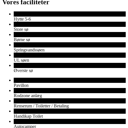
Vores faciliteter
1
Hytte 5-6
2
Store sø
3
Børne sø
4
Springvandssøen
5
UL søen
6
Øverste sø
7
Pavillon
8
Rodzone anlæg
9
Renserum / Toiletter / Betaling
10
Handikap Toilet
11
Autocamper